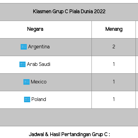
Klasmen Grup C Piala Dunia 2022
Negara
Menang
Argentina
2
Arab Saudi
1
Mexico
1
Poland
1
Jadwal & Hasil Pertandingan Grup C :