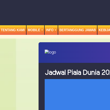
TENTANG KAMI
MOBILE
INFO
BERTANGGUNG JAWAB
KEBIJ
Jadwal Piala Dunia 2