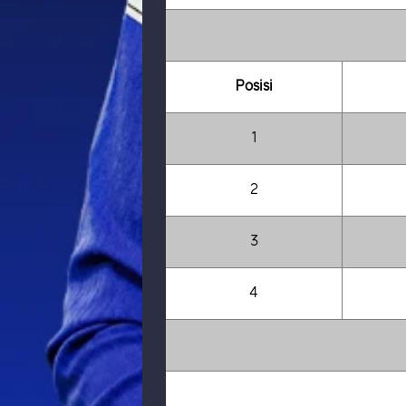
Posisi
1
2
3
4