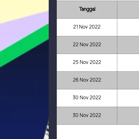
Tanggal
21 Nov 2022
22 Nov 2022
25 Nov 2022
26 Nov 2022
30 Nov 2022
30 Nov 2022