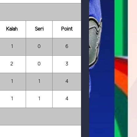
Kalah
Seri
Point
1
0
6
2
0
3
1
1
4
1
1
4