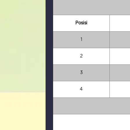
Posisi
1
2
3
4