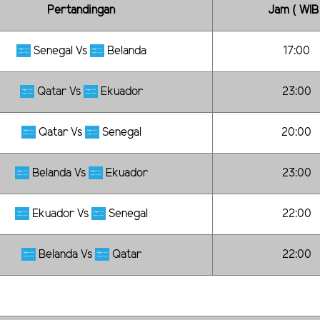
Pertandingan
Jam ( WIB
Senegal Vs
Belanda
17:00
Qatar Vs
Ekuador
23:00
Qatar Vs
Senegal
20:00
Belanda Vs
Ekuador
23:00
Ekuador Vs
Senegal
22:00
Belanda Vs
Qatar
22:00