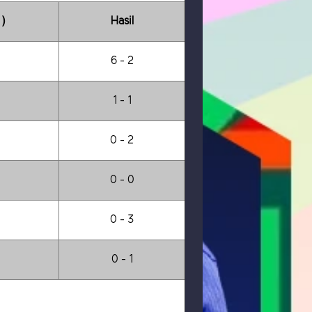
 )
Hasil
6 - 2
1 - 1
0 - 2
0 - 0
0 - 3
0 - 1