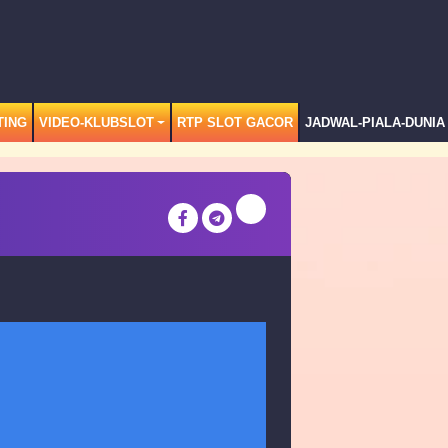
TING
VIDEO-KLUBSLOT
RTP SLOT GACOR
JADWAL-PIALA-DUNIA