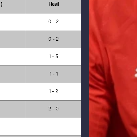
 )
Hasil
0 - 2
0 - 2
1 - 3
1 - 1
1 - 2
2 - 0