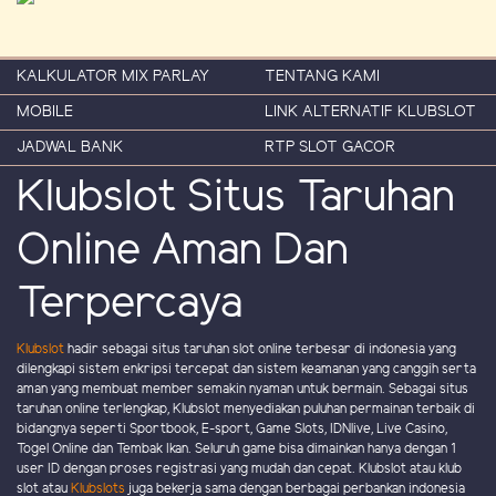
KALKULATOR MIX PARLAY
TENTANG KAMI
MOBILE
LINK ALTERNATIF KLUBSLOT
JADWAL BANK
RTP SLOT GACOR
Klubslot Situs Taruhan
Online Aman Dan
Terpercaya
Klubslot
hadir sebagai situs taruhan slot online terbesar di indonesia yang
dilengkapi sistem enkripsi tercepat dan sistem keamanan yang canggih serta
aman yang membuat member semakin nyaman untuk bermain. Sebagai situs
taruhan online terlengkap, Klubslot menyediakan puluhan permainan terbaik di
bidangnya seperti Sportbook, E-sport, Game Slots, IDNlive, Live Casino,
Togel Online dan Tembak Ikan. Seluruh game bisa dimainkan hanya dengan 1
user ID dengan proses registrasi yang mudah dan cepat. Klubslot atau klub
slot atau
Klubslots
juga bekerja sama dengan berbagai perbankan indonesia